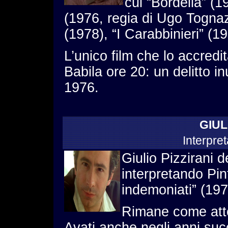
cui “Bordella” (19
(1976, regia di Ugo Tognaz
(1978), “I Carabbinieri” (19
L’unico film che lo accredita
Babila ore 20: un delitto in
1976.
GIUL
Interpre
Giulio Pizzirani 
interpretando Pin
indemoniati” (197
Rimane come attor
Avati anche negli anni suc