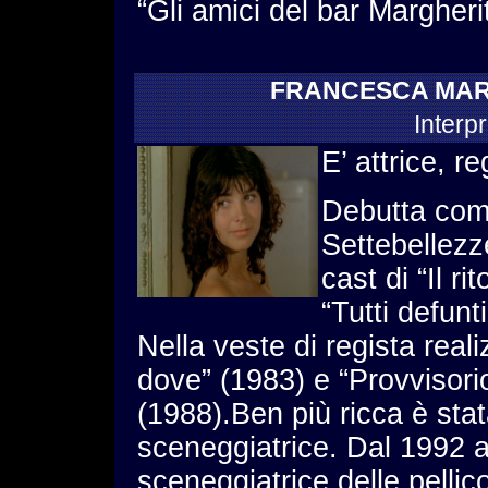
“Gli amici del bar Margheri
FRANCESCA MA
Interp
E’ attrice, r
Debutta come
Settebellezz
cast di “Il r
“Tutti defunt
Nella veste di regista real
dove” (1983) e “Provvisori
(1988).Ben più ricca è stata 
sceneggiatrice. Dal 1992 a
sceneggiatrice delle pellic