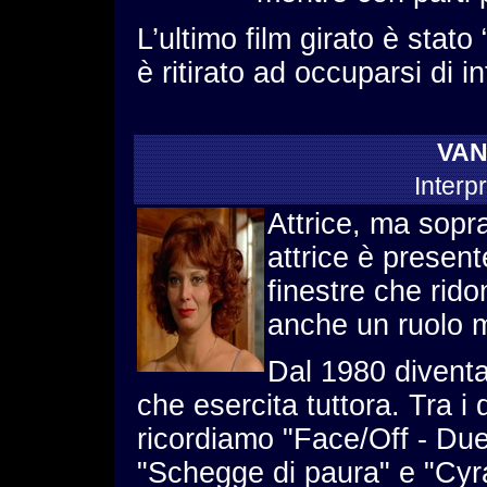
L’ultimo film girato è stato
è ritirato ad occuparsi di 
VAN
Interp
Attrice, ma sopra
attrice è presen
finestre che rido
anche un ruolo m
Dal 1980 diventa
che esercita tuttora. Tra i 
ricordiamo "Face/Off - Due
"Schegge di paura" e "Cyr